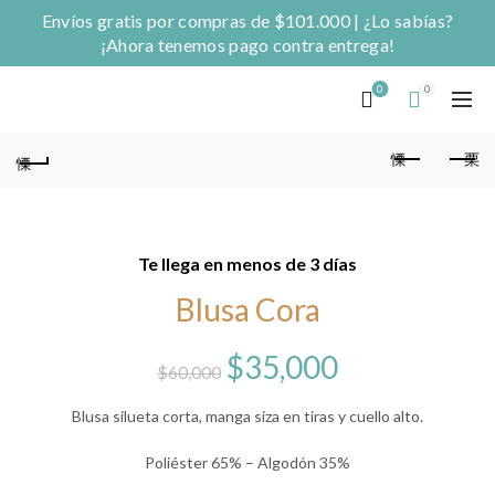
Envíos gratis por compras de $101.000 | ¿Lo sabías?
¡Ahora tenemos pago contra entrega!
0
0
Te llega en menos de 3 días
Blusa Cora
El
El
$
35,000
$
60,000
precio
precio
Blusa silueta corta, manga siza en tiras y cuello alto.
original
actual
Poliéster 65% – Algodón 35%