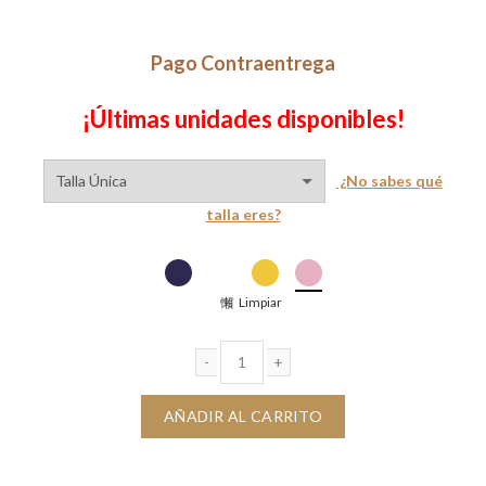
era:
es:
$60,000.
$35,000.
Pago Contraentrega
¡Últimas unidades disponibles!
¿No sabes qué
talla eres?
Limpiar
Blusa Cora cantidad
AÑADIR AL CARRITO