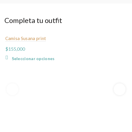
Completa tu outfit
Camisa Susana print
$
155,000
Este
Seleccionar opciones
producto
tiene
múltiples
variantes.
Las
opciones
se
pueden
elegir
en
la