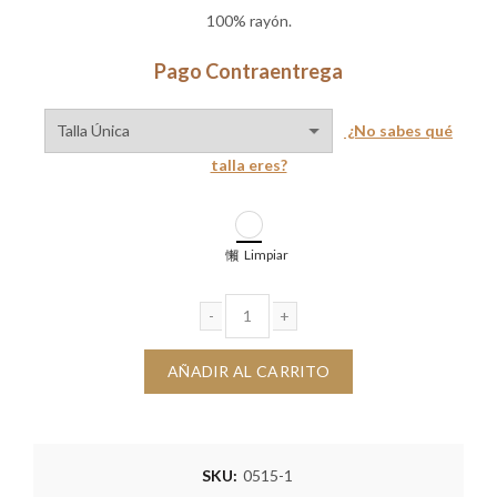
100% rayón.
Pago Contraentrega
¿No sabes qué
talla eres?
Limpiar
Camisa Susana blanco cantidad
AÑADIR AL CARRITO
SKU:
0515-1