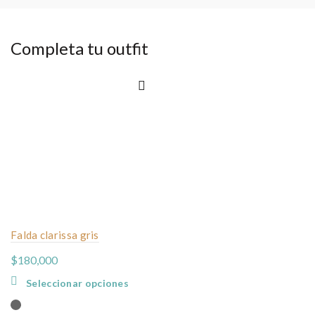
Completa tu outfit
Falda clarissa gris
$
180,000
Este
Seleccionar opciones
producto
tiene