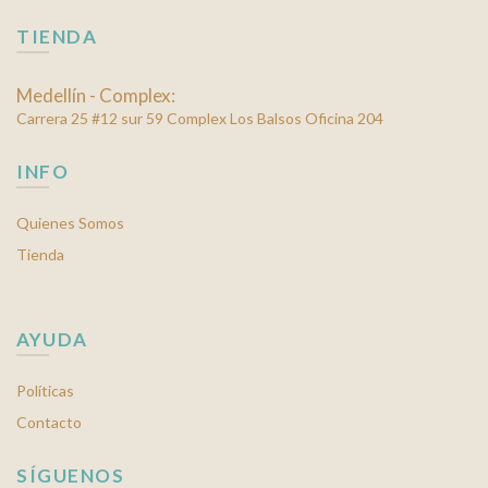
la
página
TIENDA
de
producto
Medellín - Complex:
Carrera 25 #12 sur 59 Complex Los Balsos Oficina 204
INFO
Quienes Somos
Tienda
AYUDA
Políticas
Contacto
SÍGUENOS