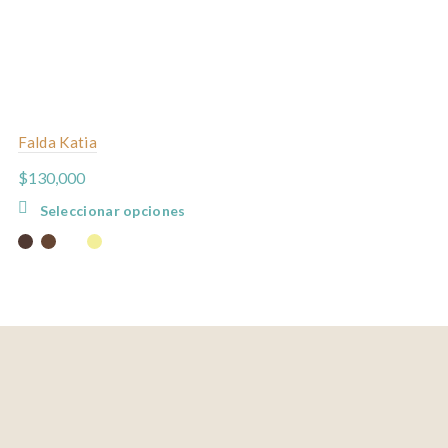
Falda Katia
$
130,000
Este
Seleccionar opciones
producto
tiene
múltiples
variantes.
Las
opciones
se
pueden
elegir
en