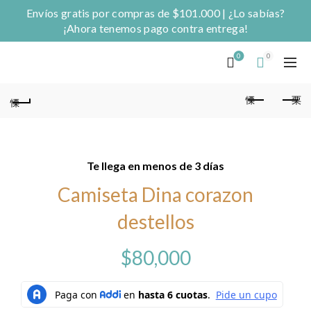
Envíos gratis por compras de $101.000 | ¿Lo sabías?
¡Ahora tenemos pago contra entrega!
0
0
Te llega en menos de 3 días
Camiseta Dina corazon
destellos
$
80,000