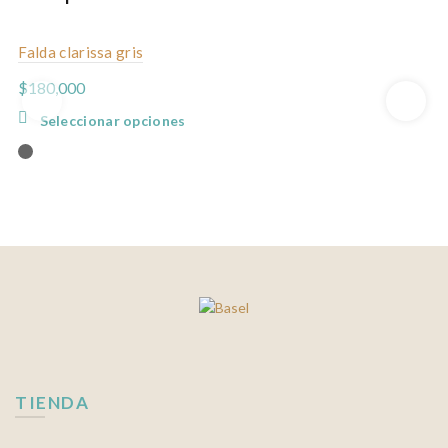
Falda clarissa gris
$
180,000
Este
Seleccionar opciones
producto
tiene
múltiples
variantes.
Las
opciones
se
pueden
elegir
en
la
página
TIENDA
de
producto