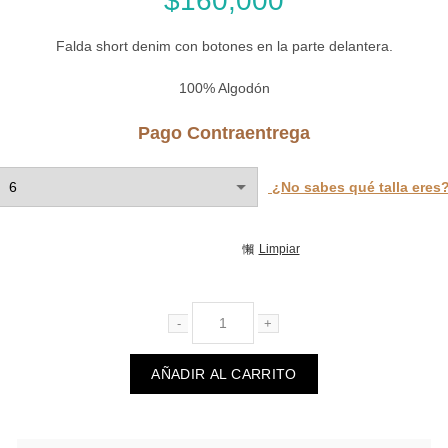
$
160,000
Falda short denim con botones en la parte delantera.
100% Algodón
Pago Contraentrega
¿No sabes qué talla eres
Limpiar
Falda Emilia crudo cantidad
AÑADIR AL CARRITO