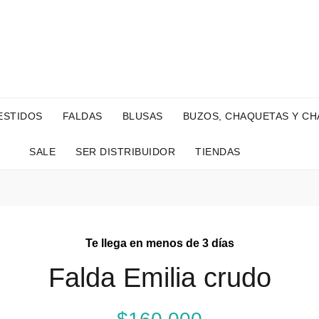
is por compras de $101.000 | ¿Lo sabías? ¡Ahora tenemos pago contra entrega
ESTIDOS
FALDAS
BLUSAS
BUZOS, CHAQUETAS Y C
SALE
SER DISTRIBUIDOR
TIENDAS
Te llega en menos de 3 días
Falda Emilia crudo