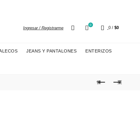
!
0
0
/
$
0
Ingresar / Registrarme
HALECOS
JEANS Y PANTALONES
ENTERIZOS