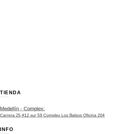
Chaleco Lia crudo
$
145,000
Este
Seleccionar opciones
producto
tiene
múltiples
variantes.
Las
opciones
se
pueden
elegir
TIENDA
en
la
página
Medellín - Complex:
de
Carrera 25 #12 sur 59 Complex Los Balsos Oficina 204
producto
INFO