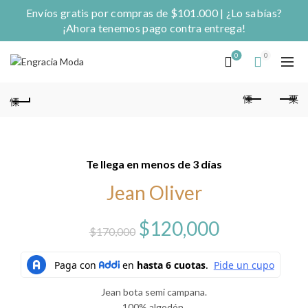
Envíos gratis por compras de $101.000 | ¿Lo sabías?
¡Ahora tenemos pago contra entrega!
0
0
Te llega en menos de 3 días
Jean Oliver
El
El
$
120,000
$
170,000
precio
precio
original
actual
Jean bota semi campana.
100% algodón.