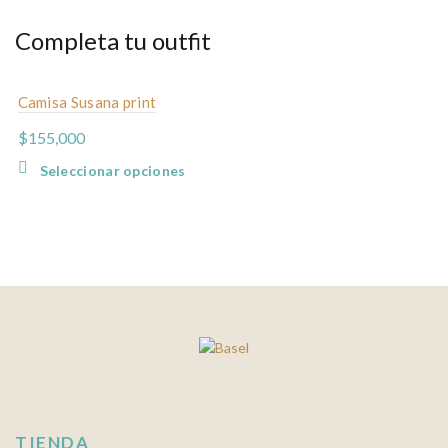
Completa tu outfit
Camisa Susana print
$
155,000
Este
Seleccionar opciones
producto
tiene
múltiples
variantes.
Las
opciones
se
pueden
elegir
en
la
página
TIENDA