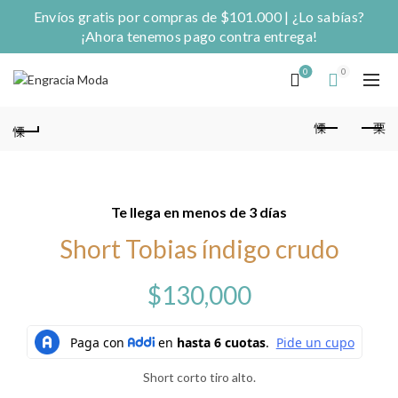
Envíos gratis por compras de $101.000 | ¿Lo sabías?
¡Ahora tenemos pago contra entrega!
0
0
Te llega en menos de 3 días
Short Tobias índigo crudo
$
130,000
Short corto tiro alto.