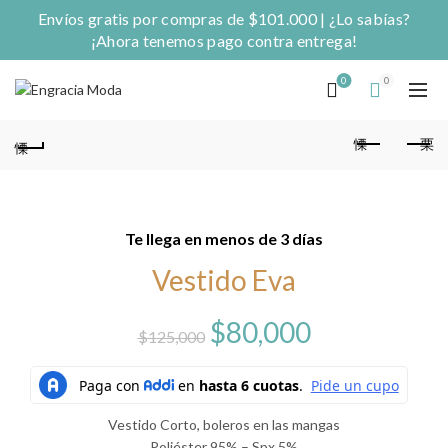
Envíos gratis por compras de $101.000 | ¿Lo sabías?
¡Ahora tenemos pago contra entrega!
0
0
Te llega en menos de 3 días
Vestido Eva
El
El
$
80,000
$
125,000
precio
precio
original
actual
Vestido Corto, boleros en las mangas
Poliéster 95% – Spx 5%