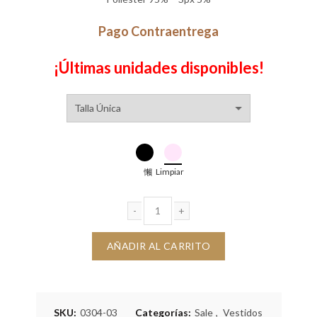
era:
es:
Pago Contraentrega
$125,000.
$80,000.
¡Últimas unidades disponibles!
Limpiar
Vestido Eva cantidad
AÑADIR AL CARRITO
SKU:
0304-03
Categorías:
Sale
,
Vestidos