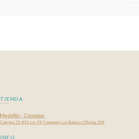
TIENDA
Medellín - Complex:
Carrera 25 #12 sur 59 Complex Los Balsos Oficina 204
INFO