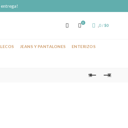
 entrega!
0
0
/
$
0
ALECOS
JEANS Y PANTALONES
ENTERIZOS