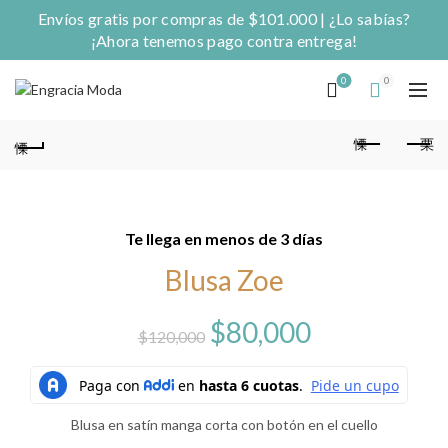
Envíos gratis por compras de $101.000 | ¿Lo sabías?
¡Ahora tenemos pago contra entrega!
0
0
Te llega en menos de 3 días
Blusa Zoe
El
El
$
80,000
$
120,000
precio
precio
original
actual
Blusa en satín manga corta con botón en el cuello