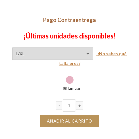
era:
es:
$120,000.
$80,000.
Pago Contraentrega
¡Últimas unidades disponibles!
¿No sabes qué
talla eres?
Limpiar
Blusa Zoe cantidad
AÑADIR AL CARRITO