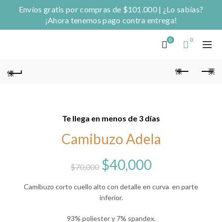
Envíos gratis por compras de $101.000 | ¿Lo sabías?
¡Ahora tenemos pago contra entrega!
0
0
Te llega en menos de 3 días
Camibuzo Adela
El
El
$
40,000
$
70,000
precio
precio
Camibuzo corto cuello alto con detalle en curva en parte
inferior.
original
actual
93% poliester y 7% spandex.