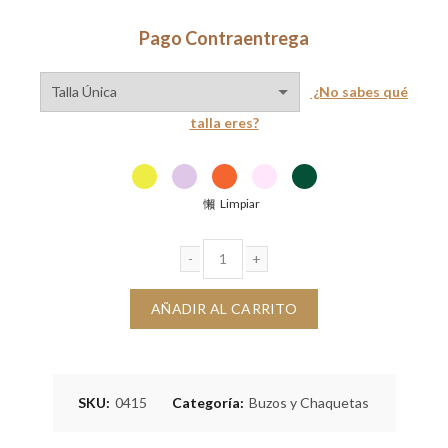
era:
es:
Pago Contraentrega
$70,000.
$40,000.
¿No sabes qué
talla eres?
Limpiar
Camibuzo Adela cantidad
AÑADIR AL CARRITO
SKU:
0415
Categoría:
Buzos y Chaquetas